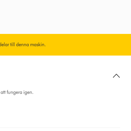
vdelar till denna maskin.
 att fungera igen.