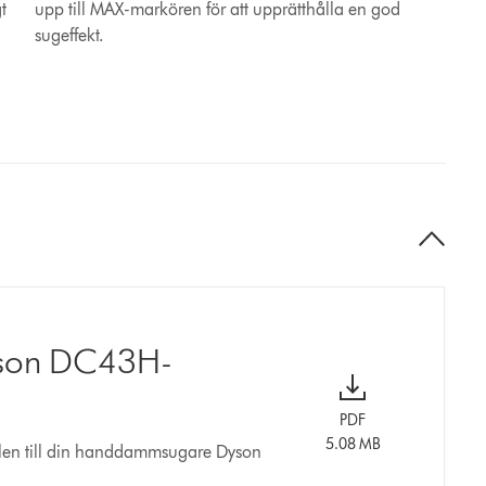
t
upp till MAX-markören för att upprätthålla en god
sugeffekt.
yson DC43H-
PDF
5.08 MB
len till din handdammsugare Dyson