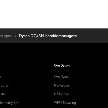
sugare
Dyson DC43H-handdammsugare
Om Dyson
s
Om Dyson
 garanti
Newsroom
rder
Hållbarhet
ler avbryt köp
WEEE Recycling