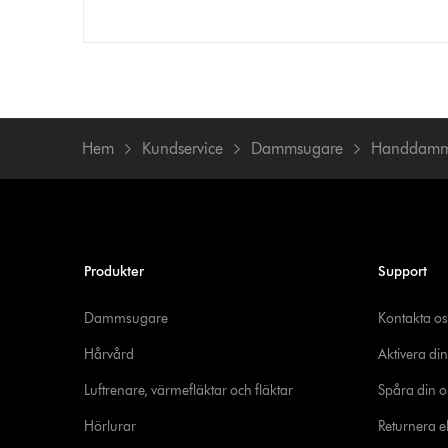
Hem
Kundservice
Dammsugare
Handdamm
Produkter
Support
Dammsugare
Kontakta os
Hårvård
Aktivera din
Luftrenare, värmefläktar och fläktar
Spåra din o
Hörlurar
Returnera el