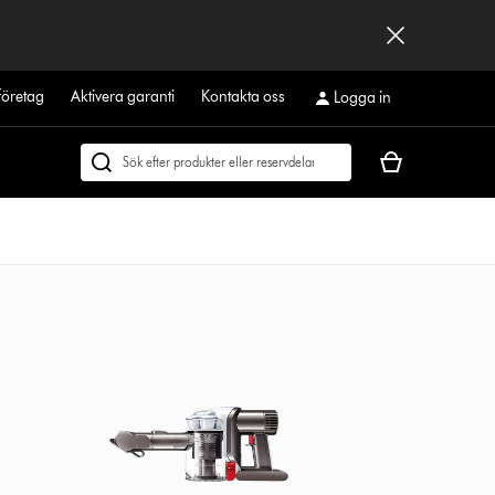
företag
Aktivera garanti
Kontakta oss
Logga in
Kundvagnen
Sök
är
på
tom
dyson.se