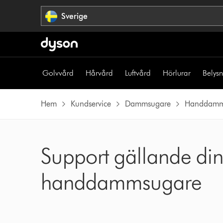
Hoppa
Sverige
över
navigering
Golvvård
Hårvård
Luftvård
Hörlurar
Belys
Hem
Kundservice
Dammsugare
Handdamm
Support gällande d
handdammsugare