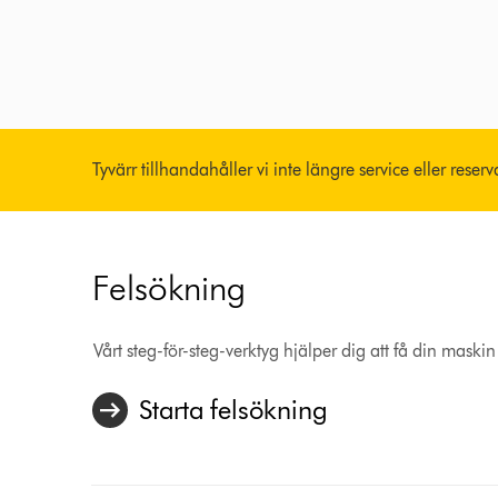
Tyvärr tillhandahåller vi inte längre service eller reser
Felsökning
Vårt steg-för-steg-verktyg hjälper dig att få din maskin
Starta felsökning