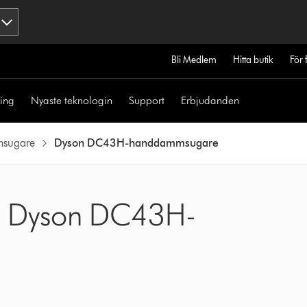
Bli Medlem
Hitta butik
För 
ning
Nyaste teknologin
Support
Erbjudanden
sugare
Dyson DC43H-handdammsugare
in Dyson DC43H-