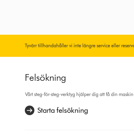
Tyvärr tillhandahåller vi inte längre service eller reser
Felsökning
Vårt steg-för-steg-verktyg hjälper dig att få din maskin
Starta felsökning