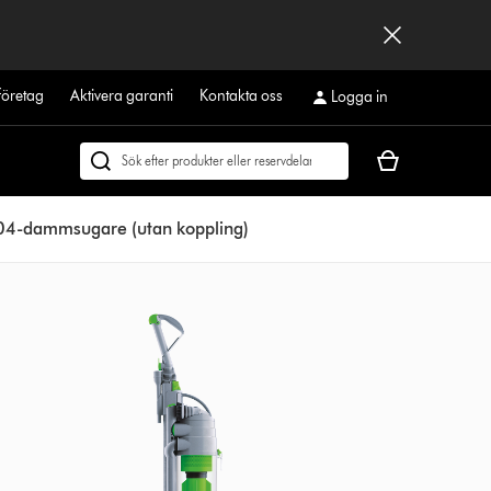
företag
Aktivera garanti
Kontakta oss
Logga in
Kundvagnen
Sök
är
på
tom
dyson.se
4-dammsugare (utan koppling)