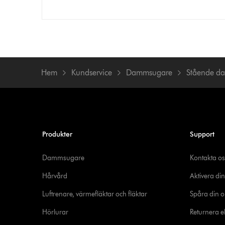
Hem
Kundservice
Dammsugare
Stående d
Produkter
Support
Dammsugare
Kontakta os
Hårvård
Aktivera din
Luftrenare, värmefläktar och fläktar
Spåra din o
Hörlurar
Returnera el