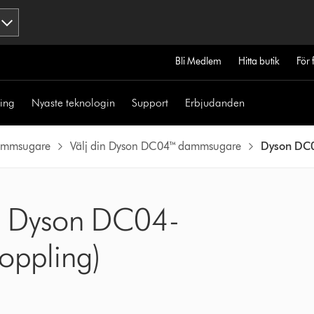
Bli Medlem
Hitta butik
För 
ning
Nyaste teknologin
Support
Erbjudanden
ammsugare
Välj din Dyson DC04™ dammsugare
Dyson DC0
in Dyson DC04-
oppling)