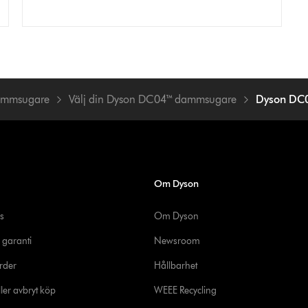
ammsugare
Välj din Dyson DC04™ dammsugare
Dyson DC0
Om Dyson
s
Om Dyson
 garanti
Newsroom
rder
Hållbarhet
ler avbryt köp
WEEE Recycling