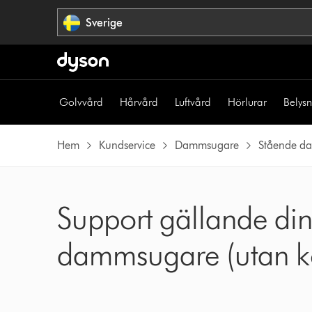
Hoppa
Sverige
över
navigering
Golvvård
Hårvård
Luftvård
Hörlurar
Belys
Hem
Kundservice
Dammsugare
Stående d
Support gällande d
dammsugare (utan k