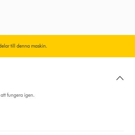
vdelar till denna maskin.
 att fungera igen.