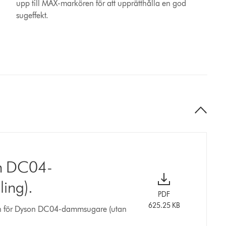
upp till MAX-markören för att upprätthålla en god
sugeffekt.
on DC04-
ing).
PDF
625.25 KB
en för Dyson DC04-dammsugare (utan