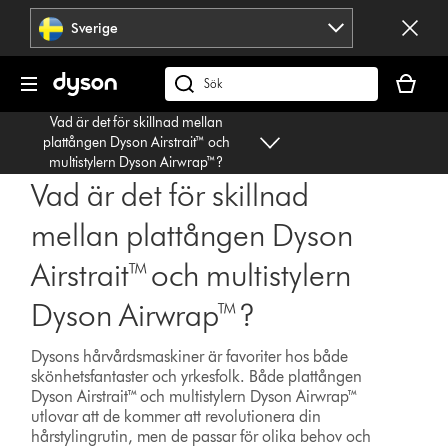
Hoppa
Sverige
över
navigering
Kundvag
är
Sök
tom
på
Vad är det för skillnad mellan
dyson.se
plattången Dyson Airstrait™ och
multistylern Dyson Airwrap™?
Vad är det för skillnad
mellan plattången Dyson
Airstrait™ och multistylern
Dyson Airwrap™?
Dysons hårvårdsmaskiner är favoriter hos både
skönhetsfantaster och yrkesfolk. Både plattången
Dyson Airstrait™ och multistylern Dyson Airwrap™
utlovar att de kommer att revolutionera din
hårstylingrutin, men de passar för olika behov och