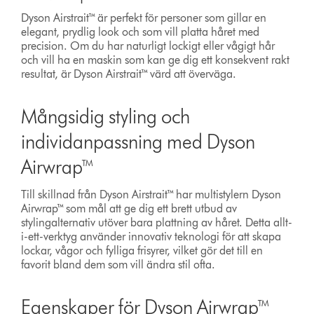
Dyson Airstrait™ är perfekt för personer som gillar en
elegant, prydlig look och som vill platta håret med
precision. Om du har naturligt lockigt eller vågigt hår
och vill ha en maskin som kan ge dig ett konsekvent rakt
resultat, är Dyson Airstrait™ värd att överväga.
Mångsidig styling och
individanpassning med Dyson
Airwrap™
Till skillnad från Dyson Airstrait™ har multistylern Dyson
Airwrap™ som mål att ge dig ett brett utbud av
stylingalternativ utöver bara plattning av håret. Detta allt-
i-ett-verktyg använder innovativ teknologi för att skapa
lockar, vågor och fylliga frisyrer, vilket gör det till en
favorit bland dem som vill ändra stil ofta.
Egenskaper för Dyson Airwrap™