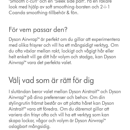
"Smooth c-curl" och en "Sleek side part". Få en rakare
look med hjälp av soft smoothing-borsten och 2-i-1
Coanda smoothing-tillbehör & fön.
För vem passar den?
Dyson Airwrap™ är perfekt om du gillar att experimentera
med olika frisyrer och vill ha ett mångsidigt verktyg. Om
du ofta växlar mellan rakt, lockigt och vågigt hår eller
helt enkelt vill ge ditt hår volym och stadga, kan Dyson
Airwrap™ vara det perfekta valet.
Välj vad som är rätt för dig
I slutändan beror valet mellan Dyson Airstrait™ och Dyson
Airwrap™ på dina preferenser och behov. Om din
stylingrutin främst består av att platta håret kan Dyson
Airstrait™ vara att föredra. Om du däremot gillar att
variera din frisyr ofta och vill ha ett verktyg som kan
skapa lockar, vågor och volym är Dyson Airwrap™
oslagbart mångsidig.