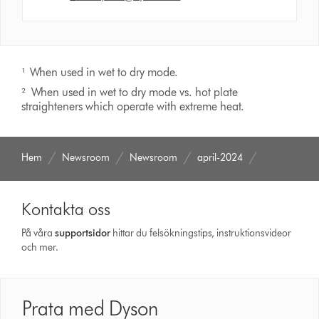
¹ When used in wet to dry mode.
² When used in wet to dry mode vs. hot plate
straighteners which operate with extreme heat.
Hem
Newsroom
Newsroom
april-2024
Kontakta oss
På våra
support­sidor
hittar du felsökningstips, instruktionsvideor
och mer.
Prata med Dyson