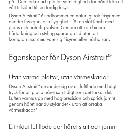
på. Den torkar och plattar samtidigt och tar håret från ett
vått tillstånd till en färdig frisyr.
Dyson Airstrait™ åstadkommer en naturligt rak frisyr med
mindre frissighet och flygighet - för en slät finish med
glans och naturlig volym. Genom att kombinera
hårtorkning och styling sparar du tid utan att
kompromissa med vare sig frisyren eller hårhälsan.
Egenskaper för Dyson Airstrait™
Utan varma plattor, utan värmeskador
Dyson Airstrait™ använder sig av ett luftflöde med högt
tryck för att platta håret samtidigt som det torkar det.
Luften värms upp med hög precision och sprids jämnt
genom håret när du stylar det - utan att orsaka
värmeskador.¹
Ett riktat luftflöde gör håret slätt och jämnt