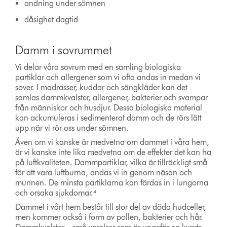
andning under sömnen
dåsighet dagtid
Damm i sovrummet
Vi delar våra sovrum med en samling biologiska
partiklar och allergener som vi ofta andas in medan vi
sover. I madrasser, kuddar och sängkläder kan det
samlas dammkvalster, allergener, bakterier och svampar
från människor och husdjur. Dessa biologiska material
kan ackumuleras i sedimenterat damm och de rörs lätt
upp när vi rör oss under sömnen.
Även om vi kanske är medvetna om dammet i våra hem,
är vi kanske inte lika medvetna om de effekter det kan ha
på luftkvaliteten. Dammpartiklar, vilka är tillräckligt små
för att vara luftburna, andas vi in genom näsan och
munnen. De minsta partiklarna kan färdas in i lungorna
och orsaka sjukdomar.⁴
Dammet i vårt hem består till stor del av döda hudceller,
men kommer också i form av pollen, bakterier och hår.