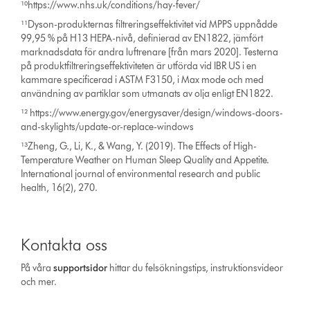
¹⁰https://www.nhs.uk/conditions/hay-fever/
¹¹Dyson-produkternas filtreringseffektivitet vid MPPS uppnådde
99,95 % på H13 HEPA-nivå, definierad av EN1822, jämfört
marknadsdata för andra luftrenare [från mars 2020]. Testerna
på produktfiltreringseffektiviteten är utförda vid IBR US i en
kammare specificerad i ASTM F3150, i Max mode och med
användning av partiklar som utmanats av olja enligt EN1822.
¹² https://www.energy.gov/energysaver/design/windows-doors-
and-skylights/update-or-replace-windows
¹³Zheng, G., Li, K., & Wang, Y. (2019). The Effects of High-
Temperature Weather on Human Sleep Quality and Appetite.
International journal of environmental research and public
health, 16(2), 270.
Kontakta oss
På våra
support­sidor
hittar du felsökningstips, instruktionsvideor
och mer.