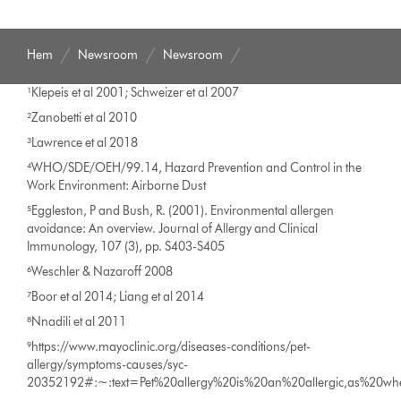
Hem
Newsroom
Newsroom
¹Klepeis et al 2001; Schweizer et al 2007
²Zanobetti et al 2010
³Lawrence et al 2018
⁴WHO/SDE/OEH/99.14, Hazard Prevention and Control in the
Work Environment: Airborne Dust
⁵Eggleston, P and Bush, R. (2001). Environmental allergen
avoidance: An overview. Journal of Allergy and Clinical
Immunology, 107 (3), pp. S403-S405
⁶Weschler & Nazaroff 2008
⁷Boor et al 2014; Liang et al 2014
⁸Nnadili et al 2011
⁹https://www.mayoclinic.org/diseases-conditions/pet-
allergy/symptoms-causes/syc-
20352192#:~:text=Pet%20allergy%20is%20an%20allergic,as%20whe