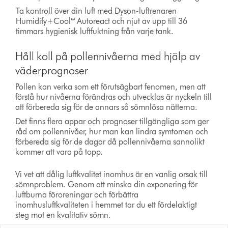
Ta kontroll över din luft med Dyson-luftrenaren
Humidify+Cool™ Autoreact och njut av upp till 36
timmars hygienisk luftfuktning från varje tank.
Håll koll på pollennivåerna med hjälp av
väderprognoser
Pollen kan verka som ett förutsägbart fenomen, men att
förstå hur nivåerna förändras och utvecklas är nyckeln till
att förbereda sig för de annars så sömnlösa nätterna.
Det finns flera appar och prognoser tillgängliga som ger
råd om pollennivåer, hur man kan lindra symtomen och
förbereda sig för de dagar då pollennivåerna sannolikt
kommer att vara på topp.
Vi vet att dålig luftkvalitet inomhus är en vanlig orsak till
sömnproblem. Genom att minska din exponering för
luftburna föroreningar och förbättra
inomhusluftkvaliteten i hemmet tar du ett fördelaktigt
steg mot en kvalitativ sömn.