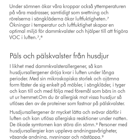
Under sömnen ökar våra kroppar också yttemperaturen
på våra madrasser, samtidigt som svettning och
rörelserna i sängkläderna ökar luftfuktigheten.⁷
Ökningar i temperatur och luftfuktighet skapar en
optimal miljö för dammkvalster och hjälper till att frigöra
VOC i luften.⁷,⁸
Päls och pälskvalster från husdjur
I likhet med dammkvalsterallergener, så kan
husdjursallergener dröja kvar i luften under långa
perioder. Med sin mikroskopiska storlek och ojämna
form fäster de sig enkelt på möbler, i sängkläder, i tyger
och kan till och med följa med föremål som bärs in och
ut ur hemmet.Om du är allergisk mot vissa husdjur så
utlöses den av de proteiner som fastnar på pälskvalster.
Husdjursallergener är mycket lätta och svävar därför i
luften och kan utlösa allergiska reaktioner under natten.
De ökade symtomen kan störa din sömn.⁹ Personer med
husdjursallergier kan uppleva andningssvårigheter,
väsande andning, nysningar och nästäppa.⁹