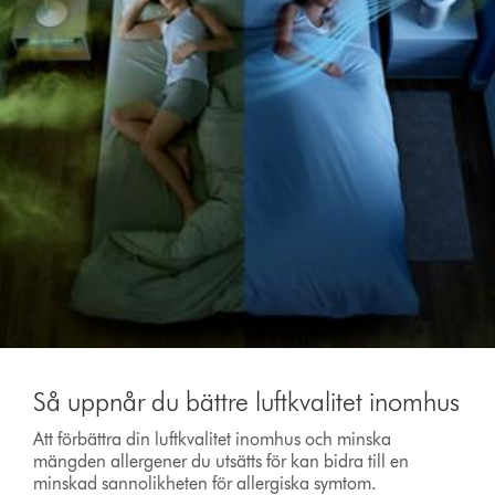
Så uppnår du bättre luftkvalitet inomhus
Att förbättra din luftkvalitet inomhus och minska
mängden allergener du utsätts för kan bidra till en
minskad sannolikheten för allergiska symtom.