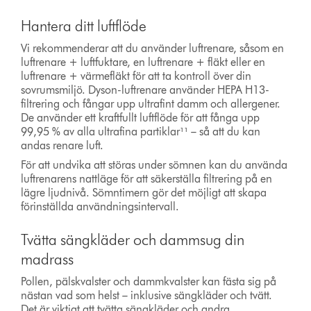
Hantera ditt luftflöde
Vi rekommenderar att du använder luftrenare, såsom en
luftrenare + luftfuktare, en luftrenare + fläkt eller en
luftrenare + värmefläkt för att ta kontroll över din
sovrumsmiljö. Dyson-luftrenare använder HEPA H13-
filtrering och fångar upp ultrafint damm och allergener.
De använder ett kraftfullt luftflöde för att fånga upp
99,95 % av alla ultrafina partiklar¹¹ – så att du kan
andas renare luft.
För att undvika att störas under sömnen kan du använda
luftrenarens nattläge för att säkerställa filtrering på en
lägre ljudnivå. Sömntimern gör det möjligt att skapa
förinställda användningsintervall.
Tvätta sängkläder och dammsug din
madrass
Pollen, pälskvalster och dammkvalster kan fästa sig på
nästan vad som helst – inklusive sängkläder och tvätt.
Det är viktigt att tvätta sängkläder och andra