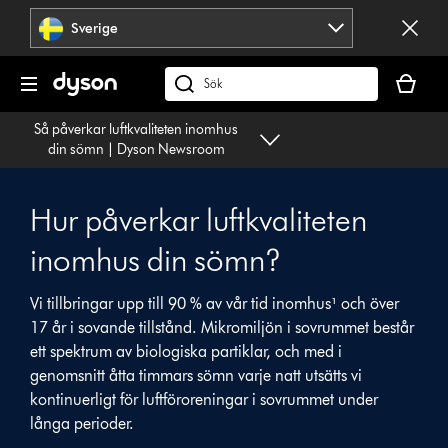
Hoppa
Sverige
över
navigering
Kundvag
är
Sök
tom
på
Så påverkar luftkvaliteten inomhus
dyson.se
din sömn | Dyson Newsroom
Hur påverkar luftkvaliteten
inomhus din sömn?
Vi tillbringar upp till 90 % av vår tid inomhus¹ och över
17 år i sovande tillstånd. Mikromiljön i sovrummet består
ett spektrum av biologiska partiklar, och med i
genomsnitt åtta timmars sömn varje natt utsätts vi
kontinuerligt för luftföroreningar i sovrummet under
långa perioder.