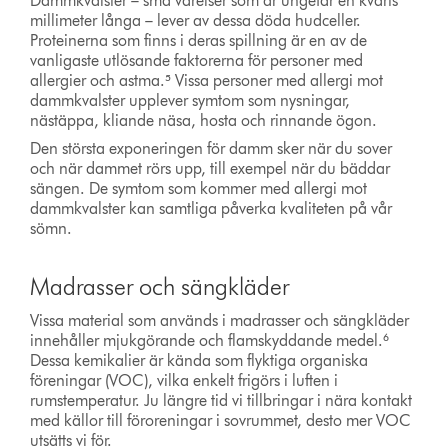
Dammkvalster – små varelser som är ungefär en kvarts
millimeter långa – lever av dessa döda hudceller.
Proteinerna som finns i deras spillning är en av de
vanligaste utlösande faktorerna för personer med
allergier och astma.⁵ Vissa personer med allergi mot
dammkvalster upplever symtom som nysningar,
nästäppa, kliande näsa, hosta och rinnande ögon.
Den största exponeringen för damm sker när du sover
och när dammet rörs upp, till exempel när du bäddar
sängen. De symtom som kommer med allergi mot
dammkvalster kan samtliga påverka kvaliteten på vår
sömn.
Madrasser och sängkläder
Vissa material som används i madrasser och sängkläder
innehåller mjukgörande och flamskyddande medel.⁶
Dessa kemikalier är kända som flyktiga organiska
föreningar (VOC), vilka enkelt frigörs i luften i
rumstemperatur. Ju längre tid vi tillbringar i nära kontakt
med källor till föroreningar i sovrummet, desto mer VOC
utsätts vi för.