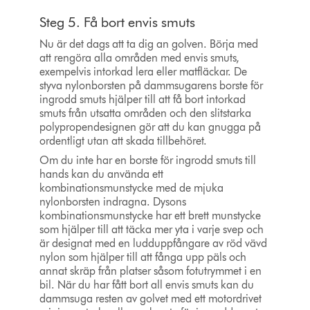
Steg 5. Få bort envis smuts
Nu är det dags att ta dig an golven. Börja med
att rengöra alla områden med envis smuts,
exempelvis intorkad lera eller matfläckar. De
styva nylonborsten på dammsugarens borste för
ingrodd smuts hjälper till att få bort intorkad
smuts från utsatta områden och den slitstarka
polypropendesignen gör att du kan gnugga på
ordentligt utan att skada tillbehöret.
Om du inte har en borste för ingrodd smuts till
hands kan du använda ett
kombinationsmunstycke med de mjuka
nylonborsten indragna. Dysons
kombinationsmunstycke har ett brett munstycke
som hjälper till att täcka mer yta i varje svep och
är designat med en ludduppfångare av röd vävd
nylon som hjälper till att fånga upp päls och
annat skräp från platser såsom fotutrymmet i en
bil. När du har fått bort all envis smuts kan du
dammsuga resten av golvet med ett motordrivet