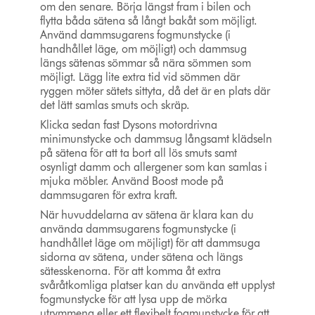
om den senare. Börja längst fram i bilen och
flytta båda sätena så långt bakåt som möjligt.
Använd dammsugarens fogmunstycke (i
handhållet läge, om möjligt) och dammsug
längs sätenas sömmar så nära sömmen som
möjligt. Lägg lite extra tid vid sömmen där
ryggen möter sätets sittyta, då det är en plats där
det lätt samlas smuts och skräp.
Klicka sedan fast Dysons motordrivna
minimunstycke och dammsug långsamt klädseln
på sätena för att ta bort all lös smuts samt
osynligt damm och allergener som kan samlas i
mjuka möbler. Använd Boost mode på
dammsugaren för extra kraft.
När huvuddelarna av sätena är klara kan du
använda dammsugarens fogmunstycke (i
handhållet läge om möjligt) för att dammsuga
sidorna av sätena, under sätena och längs
sätesskenorna. För att komma åt extra
svåråtkomliga platser kan du använda ett upplyst
fogmunstycke för att lysa upp de mörka
utrymmena eller ett flexibelt fogmunstycke för att