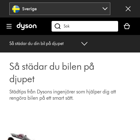
Hoppa
Sverige
över
navigering
Kundvag
är
Sök
tom
på
dyson.se
Så städar du din bil på djupet
Så städar du bilen på
djupet
Städtips från Dysons ingenjörer som hjälper dig att
rengöra bilen på ett smart sätt.