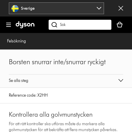
Hoppa
Sverige
över
navigering
Kundvag
är
Sök
tom
på
dyson.se
Felsökning
Borsten snurrar inte/snurrar ryckigt
Se alla steg
Reference code:
X2HH
Kontrollera alla golvmunstycken
För att rätt kontroller ska utföras måste du markera alla
golvmunstycken för att bekräfta att flera munstycken påverkas.