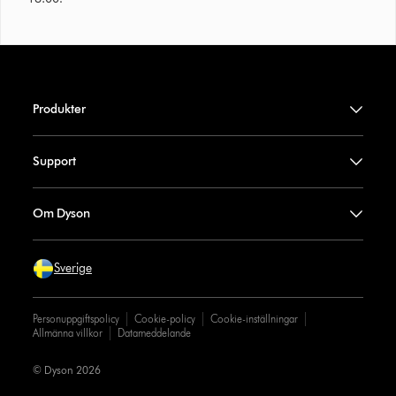
Produkter
Support
Om Dyson
Sverige
Personuppgiftspolicy
Cookie-policy
Cookie-inställningar
Allmänna villkor
Datameddelande
© Dyson 2026