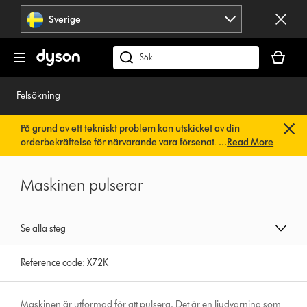
Hoppa
Sverige
över
navigering
Kundvag
är
Sök
tom
på
dyson.se
Felsökning
På grund av ett tekniskt problem kan utskicket av din
orderbekräftelse för närvarande vara försenat. Vi arbetar
...
Read More
redan på en snabb lösning.
Du behöver inte göra någonting.
Din orderbekräftelse kommer snart att skickas till dig
Maskinen pulserar
automatiskt.
Se alla steg
Reference code:
X72K
Maskinen är utformad för att pulsera. Det är en ljudvarning som