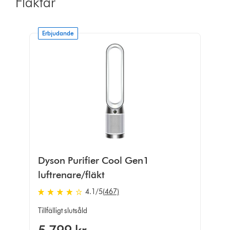
Fläktar
Erbjudande
Dyson Purifier Cool Gen1
luftrenare/fläkt
4.1
/5
(467)
4.1
stjärnor
Tillfälligt slutsåld
av