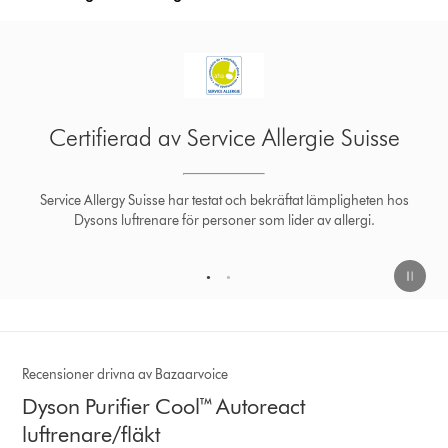
Allergentestade av ECARF
ECARF, en av världens ledande organisationer inom
allergiforskning, har testat våra luftrenare Dyson Purifier Cool¹
och Dyson Purifier Hot+Cool² och förklarat dem allergivänliga.
1
2
Recensioner drivna av Bazaarvoice
Dyson Purifier Cool™ Autoreact
luftrenare/fläkt