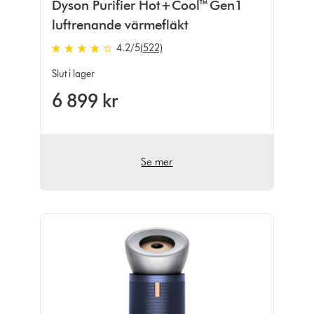
Dyson Purifier Hot+Cool™ Gen1
luftrenande värmefläkt
4.2
/5
(522)
4.2
stjärnor
Slut i lager
av
6 899 kr
5
från
522
Ratings
Se mer