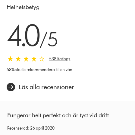
Helhetsbetyg
4.0
4.0
stjärnor
/5
av
5
från
538
Ratings
538 Ratings
58% skulle rekommendera till en vän
Läs alla recensioner
Fungerar helt perfekt och är tyst vid drift
Recenserad: 26 april 2020