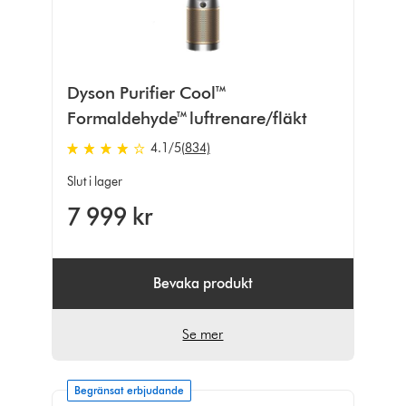
Dyson Purifier Cool™
Formaldehyde™ luftrenare/fläkt
4.1
/5
(834)
4.1
stjärnor
Slut i lager
av
7 999 kr
5
från
834
Ratings
Bevaka produkt
Se mer
Begränsat erbjudande