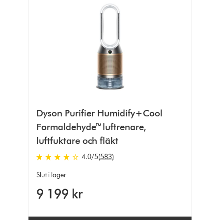
Dyson Purifier Humidify+Cool
Formaldehyde™ luftrenare,
luftfuktare och fläkt
4.0
/5
(583)
4.0
stjärnor
Slut i lager
av
9 199 kr
5
från
583
Ratings