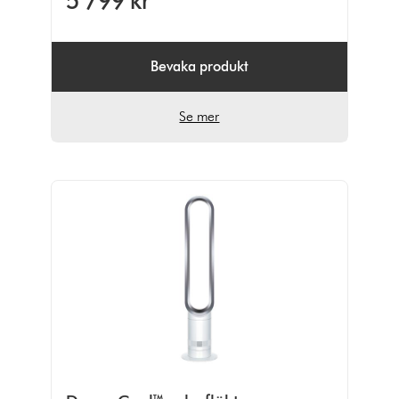
5 799 kr
5
från
467
Ratings
Bevaka produkt
Se mer