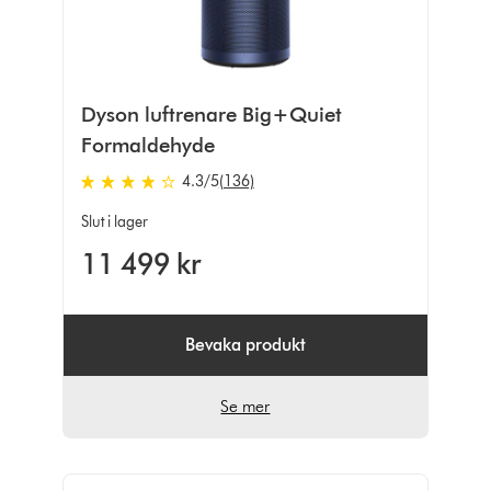
Dyson luftrenare Big+Quiet
Formaldehyde
4.3
/5
(136)
4.3
stjärnor
Slut i lager
av
11 499 kr
5
från
136
Ratings
Bevaka produkt
Se mer