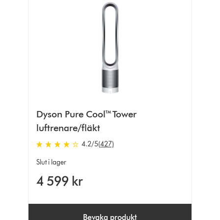
Dyson Pure Cool™ Tower
luftrenare/fläkt
4.2
/5
(427)
4.2
stjärnor
Slut i lager
av
4 599 kr
5
från
427
Ratings
Bevaka produkt