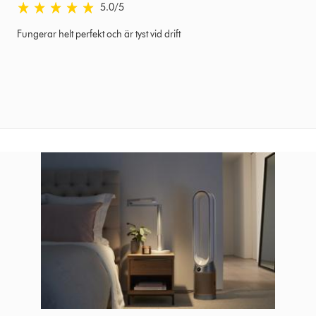
5.0
/5
5.0
stjärnor
Fungerar helt perfekt och är tyst vid drift
av
5
från
Recenserad:
26
april
2020
Ratings