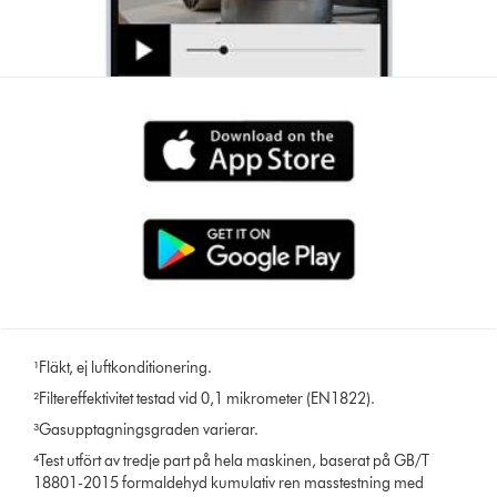
¹Fläkt, ej luftkonditionering.
²Filtereffektivitet testad vid 0,1 mikrometer (EN1822).
³Gasupptagningsgraden varierar.
⁴Test utfört av tredje part på hela maskinen, baserat på GB/T
18801-2015 formaldehyd kumulativ ren masstestning med