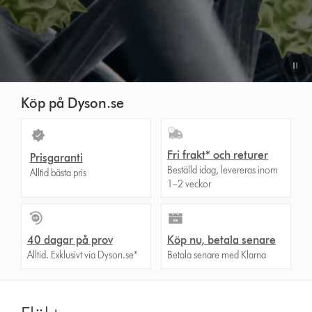
Köp på Dyson.se
Fri frakt* och returer
Prisgaranti
Beställd idag, levereras inom
Alltid bästa pris
1–2 veckor
40 dagar på prov
Köp nu, betala senare
Alltid. Exklusivt via Dyson.se*
Betala senare med Klarna