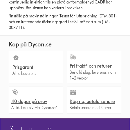
kontinuerlig injektion tills en platå av formaldehyd CADR har
uppnåtts. Resultaten kan variera i praktiken.
⁵Inställd på maxinställningar. Testat för luftspridning (DTM 801)
och en luftrenande täckningsgrad i ett 81 m³ stort rum (TM-
003711).
Köp på Dyson.se
Fri frakt* och returer
Prisgaranti
Beställd idag, levereras inom
Alltid bästa pris
1–2 veckor
40 dagar på prov
Köp nu, betala senare
Alltid. Exklusivt via Dyson.se*
Betala senare med Klarna