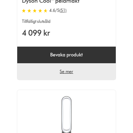
Dyson Cool™ pelarfläkt
4.6
/5
(51)
4.6
stjärnor
Tillfälligt slutsåld
av
4 099 kr
5
från
51
Ratings
Bevaka produkt
Se mer