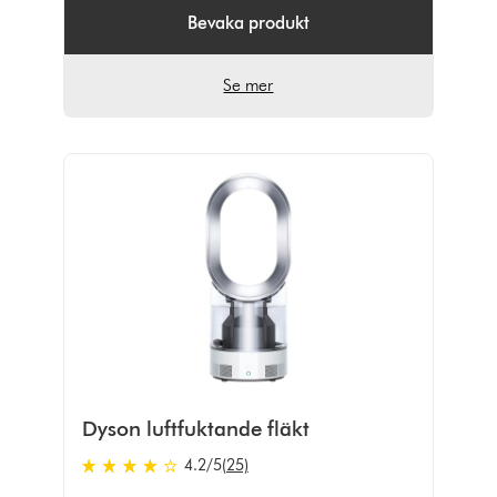
Bevaka produkt
Se mer
Dyson luftfuktande fläkt
4.2
/5
(25)
4.2
stjärnor