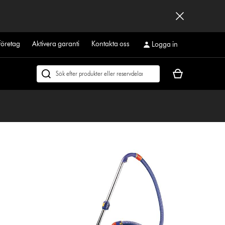
företag
Aktivera garanti
Kontakta oss
Logga in
Kundvagnen
Sök
är
på
tom
dyson.se