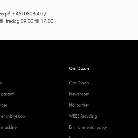
l oss på +46108085019.
ll fredag 09:00 till 17:00.
Om Dyson
s
Om Dyson
 garanti
Newsroom
rder
Hållbarhet
ler avbryt köp
WEEE Recycling
e maskiner
Environmental policy