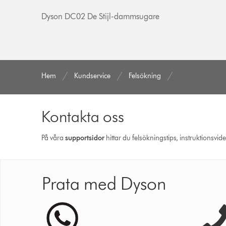
Dyson DC02 De Stijl-dammsugare
Hem
Kundservice
Felsökning
Kontakta oss
På våra
support­sidor
hittar du felsökningstips, instruktionsvid
Prata med Dyson