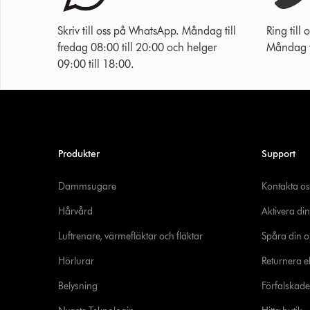
Skriv till oss på WhatsApp. Måndag till
Ring til
fredag 08:00 till 20:00 och helger
Måndag ti
09:00 till 18:00.
Produkter
Support
Dammsugare
Kontakta os
Hårvård
Aktivera din
Luftrenare, värmefläktar och fläktar
Spåra din o
Hörlurar
Returnera el
Belysning
Förfalskad