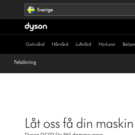
Hoppa
Sverige
över
navigering
Golvvård
Hårvård
Luftvård
Hörlurar
Belys
Felsökning
Låt oss få din maskin
Dyson DC02 De Stijl-dammsugare