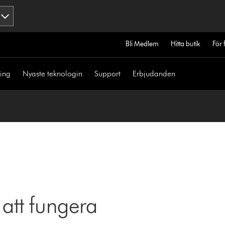
Bli Medlem
Hitta butik
För 
ning
Nyaste teknologin
Support
Erbjudanden
 att fungera