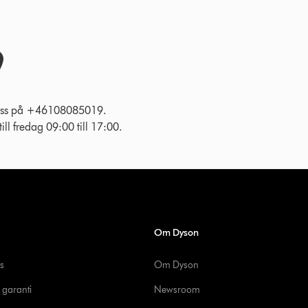
l oss på +46108085019.
ll fredag 09:00 till 17:00.
Om Dyson
s
Om Dyson
 garanti
Newsroom