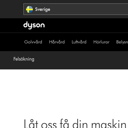
Hoppa
Sverige
över
navigering
Golvvård
Hårvård
Luftvård
Hörlurar
Belys
Felsökning
Låt oss få din maskin