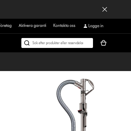
företag
Aktivera garanti
Kontakta oss
Logga in
Kundvagnen
Sök
är
på
tom
dyson.se