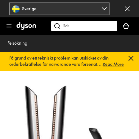
Hoppa
Sverige
över
navigering
Kundvag
är
Sök
tom
på
dyson.se
Felsökning
På grund av ett tekniskt problem kan utskicket av din
orderbekräftelse för närvarande vara försenat. Vi arbetar
...
Read More
redan på en snabb lösning.
Du behöver inte göra någonting.
Din orderbekräftelse kommer snart att skickas till dig
automatiskt.