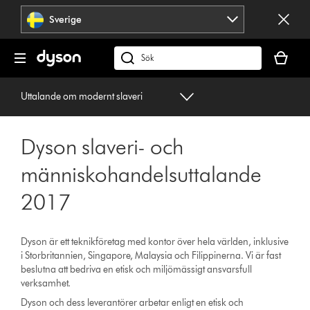
Hoppa
Sverige
över
navigering
Kundvag
är
Sök
tom
på
dyson.se
Uttalande om modernt slaveri
Dyson slaveri- och
människohandelsuttalande
2017
Dyson är ett teknikföretag med kontor över hela världen, inklusive
i Storbritannien, Singapore, Malaysia och Filippinerna. Vi är fast
beslutna att bedriva en etisk och miljömässigt ansvarsfull
verksamhet.
Dyson och dess leverantörer arbetar enligt en etisk och