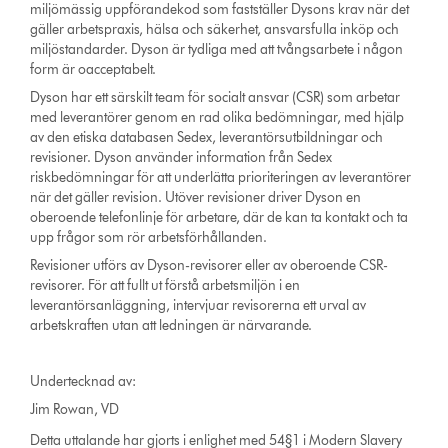
miljömässig uppförandekod som fastställer Dysons krav när det
gäller arbetspraxis, hälsa och säkerhet, ansvarsfulla inköp och
miljöstandarder. Dyson är tydliga med att tvångsarbete i någon
form är oacceptabelt.
Dyson har ett särskilt team för socialt ansvar (CSR) som arbetar
med leverantörer genom en rad olika bedömningar, med hjälp
av den etiska databasen Sedex, leverantörsutbildningar och
revisioner. Dyson använder information från Sedex
riskbedömningar för att underlätta prioriteringen av leverantörer
när det gäller revision. Utöver revisioner driver Dyson en
oberoende telefonlinje för arbetare, där de kan ta kontakt och ta
upp frågor som rör arbetsförhållanden.
Revisioner utförs av Dyson-revisorer eller av oberoende CSR-
revisorer. För att fullt ut förstå arbetsmiljön i en
leverantörsanläggning, intervjuar revisorerna ett urval av
arbetskraften utan att ledningen är närvarande.
Undertecknad av:
Jim Rowan, VD
Detta uttalande har gjorts i enlighet med 54§1 i Modern Slavery