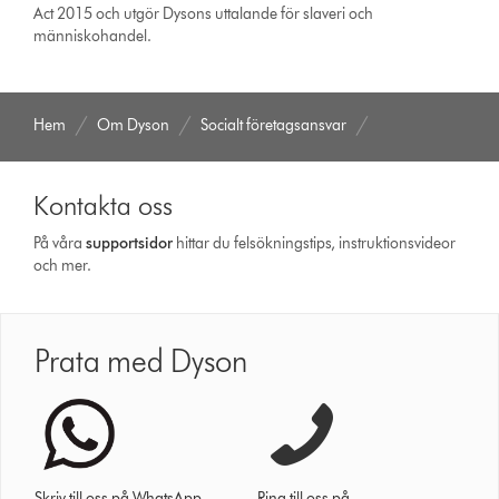
Act 2015 och utgör Dysons uttalande för slaveri och
människohandel.
Hem
Om Dyson
Socialt företagsansvar
Kontakta oss
På våra
support­sidor
hittar du felsökningstips, instruktionsvideor
och mer.
Prata med Dyson
Skriv till oss på WhatsApp.
Ring till oss på