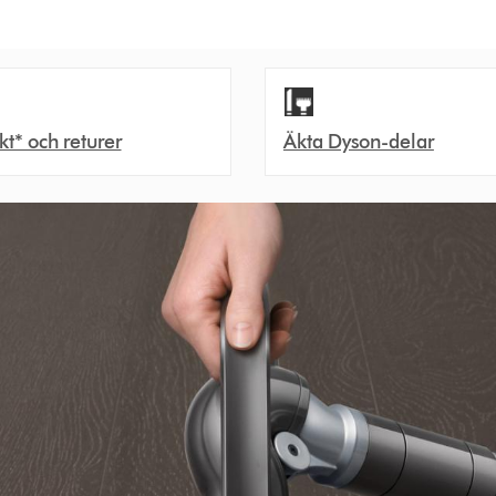
akt* och returer
Äkta Dyson-delar