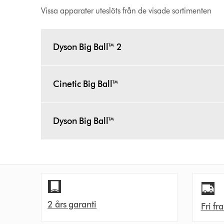
Vissa apparater uteslöts från de visade sortimenten
Dyson Big Ball™ 2
Cinetic Big Ball™
Dyson Big Ball™
2 års garanti
Fri fr