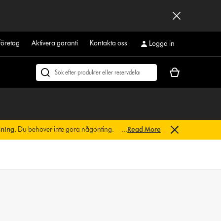
företag
Aktivera garanti
Kontakta oss
Logga in
Kundvagnen
Sök
är
på
tom
dyson.se
sning.
Du behöver inte göra någonting.
...
Read More