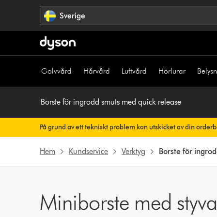
Hoppa
Sverige
över
navigering
Golvvård
Hårvård
Luftvård
Hörlurar
Belys
Borste för ingrodd smuts med quick release
På grund av ett tekniskt problem kan utskicket av din order
Din orderbekräftelse kommer snart att skickas till dig automati
Hem
Kundservice
Verktyg
Borste för ingro
Miniborste med styva