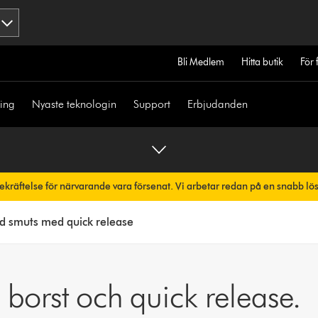
Bli Medlem
Hitta butik
För 
ning
Nyaste teknologin
Support
Erbjudanden
bekräftelse för närvarande vara försenat. Vi arbetar redan på en snabb lö
skt.
dd smuts med quick release
 borst och quick release.