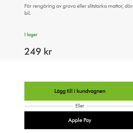
För rengöring av grova eller slitstarka mattor, d
bil.
I lager
249 kr
Lägg till i kundvagnen
Eller
Apple Pay