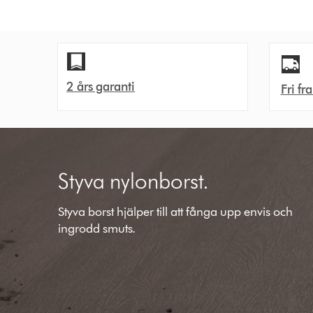
2 års garanti
Fri fr
Styva nylonborst.
Styva borst hjälper till att fånga upp envis och
ingrodd smuts.