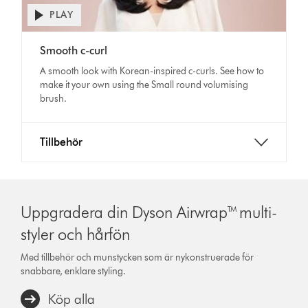
PLAY
Open
video
Video
transcript
Smooth c-curl
Transcript
A smooth look with Korean-inspired c-curls. See how to
make it your own using the Small round volumising
brush.
Tillbehör
Uppgradera din Dyson Airwrap™ multi-
styler och hårfön
Med tillbehör och munstycken som är nykonstruerade för
snabbare, enklare styling.
Köp alla