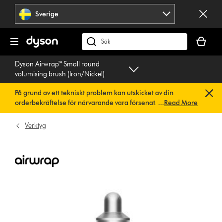
Hoppa
Sverige
över
navigering
Kundvag
är
Sök
tom
på
Dyson Airwrap™ Small round
dyson.se
volumising brush (Iron/Nickel)
På grund av ett tekniskt problem kan utskicket av din
orderbekräftelse för närvarande vara försenat. Vi arbetar
...
Read More
redan på en snabb lösning.
Du behöver inte göra någonting.
Din orderbekräftelse kommer snart att skickas till dig
Verktyg
automatiskt.