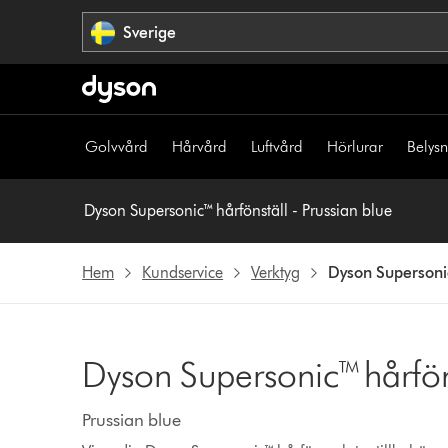
Hoppa
Sverige
över
navigering
Golvvård
Hårvård
Luftvård
Hörlurar
Belys
Dyson Supersonic™ hårfönställ - Prussian blue
Hem
Kundservice
Verktyg
Dyson Supersonic
Dyson Supersonic™ hårfön
Prussian blue