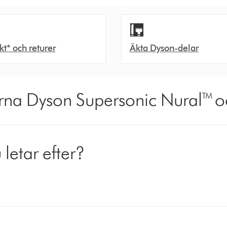
akt* och returer
Äkta Dyson-delar
na Dyson Supersonic Nural™ o
 letar efter?