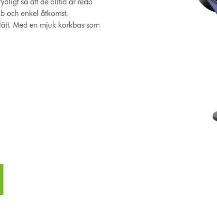
dligt så att de alltid är redo
bb och enkel åtkomst.
n lätt. Med en mjuk korkbas som