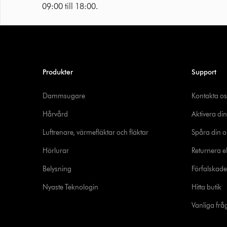
09:00 till 18:00.
Produkter
Support
Dammsugare
Kontakta os
Hårvård
Aktivera din
Luftrenare, värmefläktar och fläktar
Spåra din o
Hörlurar
Returnera el
Belysning
Förfalskad
Nyaste Teknologin
Hitta butik
Vanliga frå