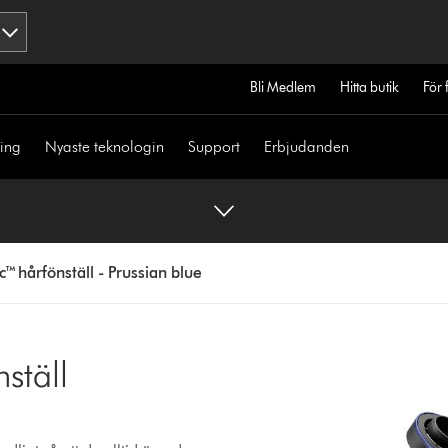
Bli Medlem
Hitta butik
För 
ning
Nyaste teknologin
Support
Erbjudanden
™ hårfönställ - Prussian blue
ställ