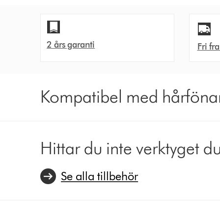
r
e
i
:
c
e
2 års garanti
Fri fr
:
Kompatibel med hårfönar
Hittar du inte verktyget du
Se alla tillbehör