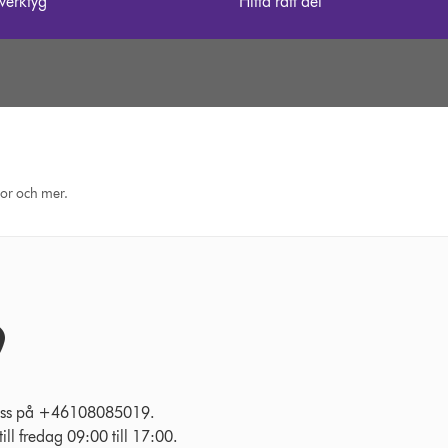
 verktyg
Hitta rätt del
eor och mer.
l oss på +46108085019.
ll fredag 09:00 till 17:00.