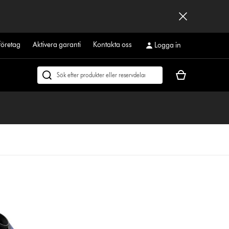
företag
Aktivera garanti
Kontakta oss
Logga in
Kundvagnen
Sök
är
på
tom
dyson.se