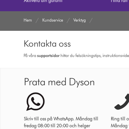
Aktivera din garanti
Hitta rätt
Hem
Kundservice
Verktyg
Kontakta oss
På våra
support­sidor
hittar du felsökningstips, instruktionsvid
Prata med Dyson
Skriv till oss på WhatsApp. Måndag till
Ring til
fredag 08:00 till 20:00 och helger
Måndag ti