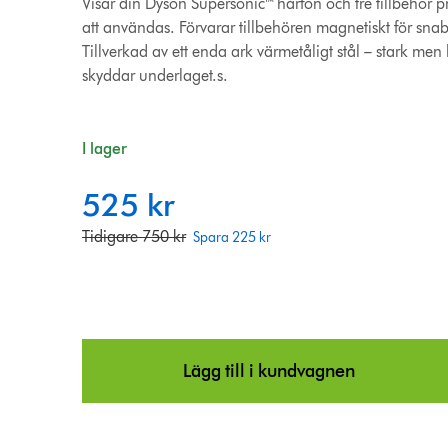
Visar din Dyson Supersonic™ hårfön och tre tillbehör pry
att användas. Förvarar tillbehören magnetiskt för sna
Tillverkad av ett enda ark värmetåligt stål – stark me
skyddar underlaget.s.
I lager
525 kr
c
u
o
Tidigare 750 kr
Spara 225 kr
r
r
r
i
e
g
n
i
t
n
p
Lägg till i kundvagnen
a
r
l
i
p
c