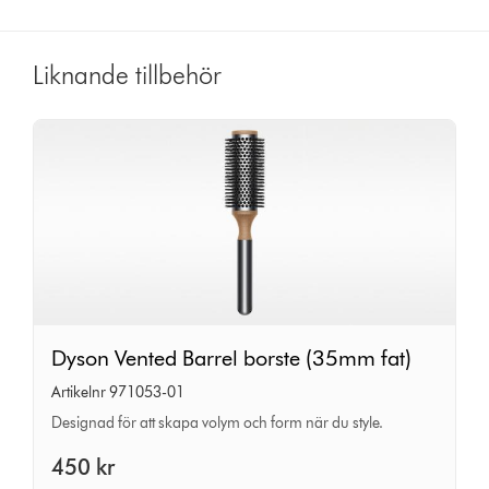
s
Liknande tillbehör
Dyson
Dyson Vented Barrel borste (35mm fat)
Vented
Artikelnr 971053-01
Barrel
Designad för att skapa volym och form när du style.
borste
(35mm
450 kr