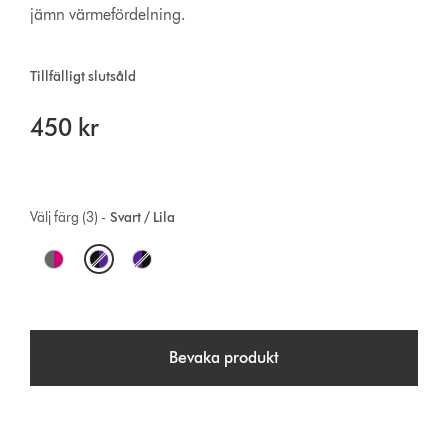
jämn värmefördelning.
Tillfälligt slutsåld
450 kr
Välj färg (3) -
Svart / Lila
O
p
t
Bevaka produkt
i
o
n