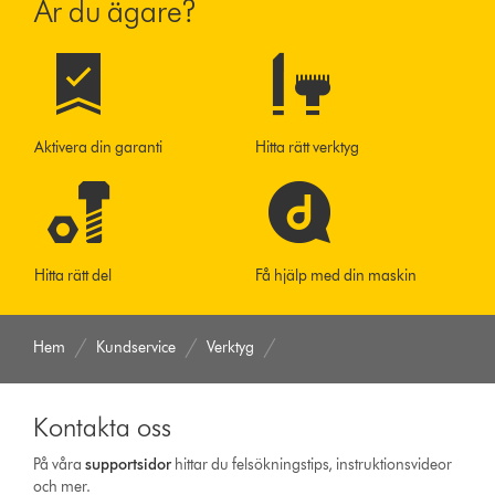
Är du ägare?
Aktivera din garanti
Hitta rätt verktyg
Hitta rätt del
Få hjälp med din maskin
Hem
Kundservice
Verktyg
Kontakta oss
På våra
support­sidor
hittar du felsökningstips, instruktionsvideor
och mer.