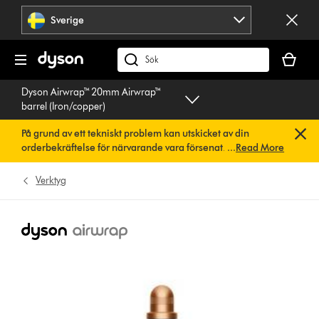
Hoppa
Sverige
över
navigering
Kundvag
är
Sök
tom
på
Dyson Airwrap™ 20mm Airwrap™
dyson.se
barrel (Iron/copper)
På grund av ett tekniskt problem kan utskicket av din
orderbekräftelse för närvarande vara försenat. Vi arbetar
...
Read More
redan på en snabb lösning.
Du behöver inte göra någonting.
Din orderbekräftelse kommer snart att skickas till dig
Verktyg
automatiskt.