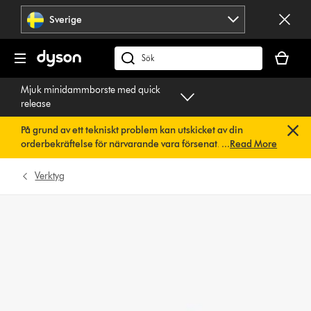
Hoppa
Sverige
över
navigering
Kundvag
är
Sök
tom
på
Mjuk minidammborste med quick
dyson.se
release
På grund av ett tekniskt problem kan utskicket av din
orderbekräftelse för närvarande vara försenat. Vi arbetar
...
Read More
redan på en snabb lösning.
Du behöver inte göra någonting.
Din orderbekräftelse kommer snart att skickas till dig
Verktyg
automatiskt.