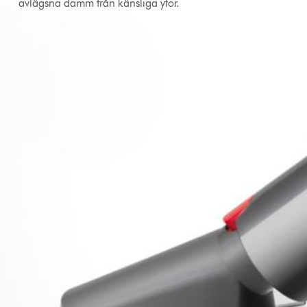
avlägsna damm från känsliga ytor.