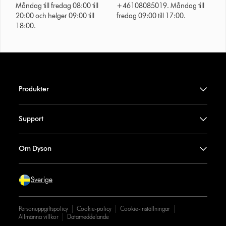
Måndag till fredag 08:00 till
+46108085019. Måndag till
20:00 och helger 09:00 till
fredag 09:00 till 17:00.
18:00.
Produkter
Support
Om Dyson
Sverige
Personuppgiftspolicy
Cookie-policy
Cookie-inställningar
Allmänna villkor
Datameddelande