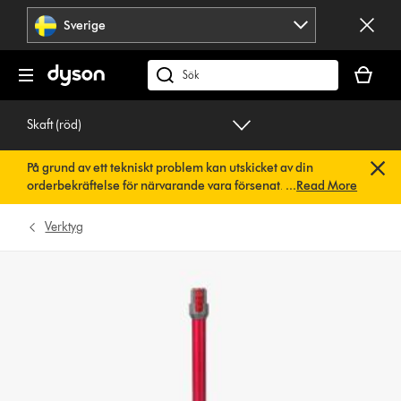
Hoppa
Sverige
över
navigering
Kundvag
är
Sök
tom
på
dyson.se
Skaft (röd)
På grund av ett tekniskt problem kan utskicket av din
orderbekräftelse för närvarande vara försenat. Vi arbetar
...
Read More
redan på en snabb lösning.
Du behöver inte göra någonting.
Din orderbekräftelse kommer snart att skickas till dig
Verktyg
automatiskt.