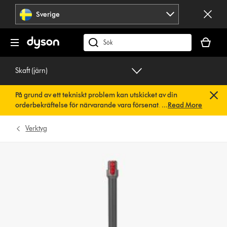
Hoppa
Sverige
över
navigering
Kundvag
är
Sök
tom
på
dyson.se
Skaft (järn)
På grund av ett tekniskt problem kan utskicket av din
orderbekräftelse för närvarande vara försenat. Vi arbetar
...
Read More
redan på en snabb lösning.
Du behöver inte göra någonting.
Din orderbekräftelse kommer snart att skickas till dig
Verktyg
automatiskt.