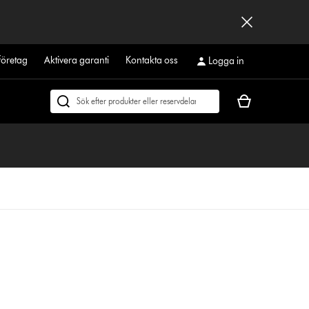
företag
Aktivera garanti
Kontakta oss
Logga in
Kundvagnen
Sök
är
på
tom
dyson.se