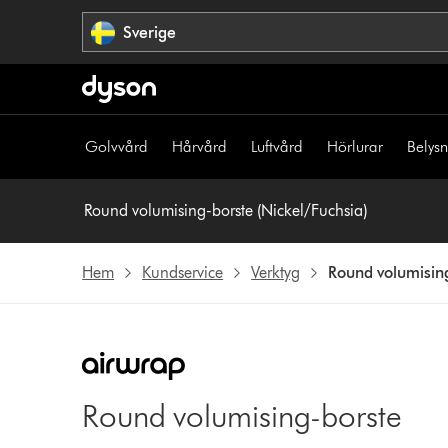
Hoppa
Sverige
över
navigering
Golvvård
Hårvård
Luftvård
Hörlurar
Belys
Round volumising-borste (Nickel/Fuchsia)
Hem
Kundservice
Verktyg
Round volumising
Round volumising-borste