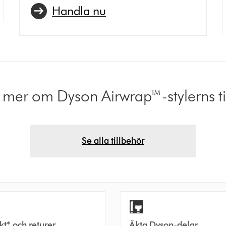
Handla nu
g mer om Dyson Airwrap™-stylerns ti
Se alla tillbehör
akt* och returer
Äkta Dyson-delar