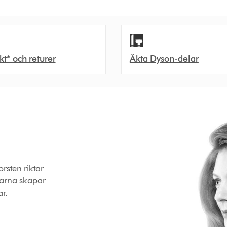
akt* och returer
Äkta Dyson-delar
orsten riktar
ggarna skapar
ar.