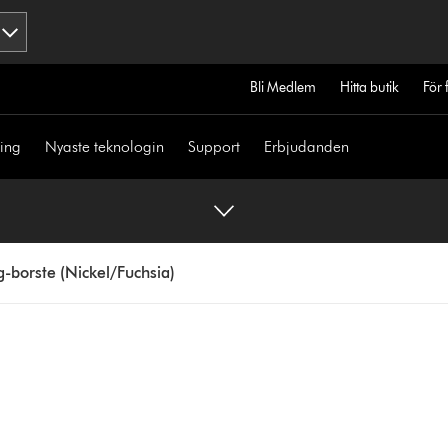
Bli Medlem
Hitta butik
För 
ning
Nyaste teknologin
Support
Erbjudanden
-borste (Nickel/Fuchsia)