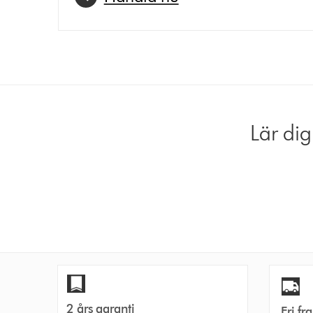
Lär di
2 års garanti
Fri fr