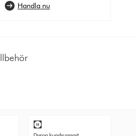
Handla nu
llbehör
Dyson kundsupport