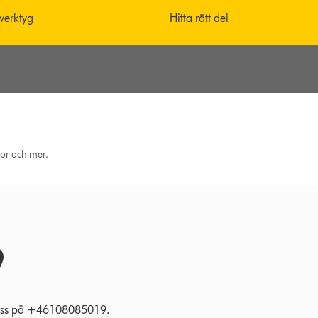
 verktyg
Hitta rätt del
eor och mer.
l oss på +46108085019.