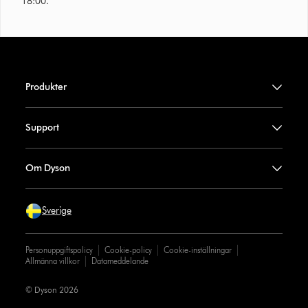
18:00.
Produkter
Support
Om Dyson
Sverige
Personuppgiftspolicy
Cookie-policy
Cookie-inställningar
Allmänna villkor
Datameddelande
© Dyson 2026